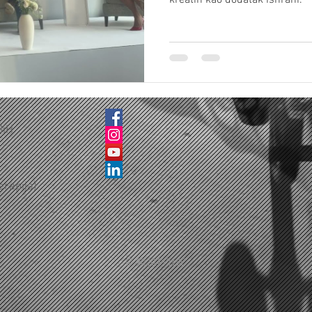
kreatin kao dodatak ishrani.
BiH
erapija)
© 2020 PFHSC