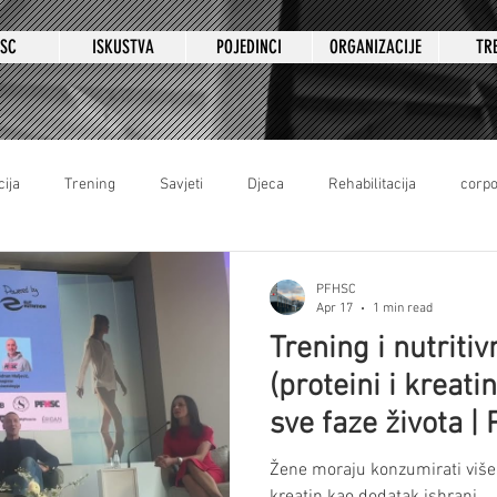
HSC
ISKUSTVA
POJEDINCI
ORGANIZACIJE
TR
cija
Trening
Savjeti
Djeca
Rehabilitacija
corpo
PFHSC
Apr 17
1 min read
Trening i nutriti
(proteini i kreati
sve faze života 
panel (Elite Nutri
Žene moraju konzumirati više 