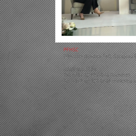
PFHSC
Džemala Bijedića 160, Sarajevo 
info@pro-fit.ba
Tel: +387 62 692-016 (treninzi)
Tel: +387 60 324 0666 (fizikalna t