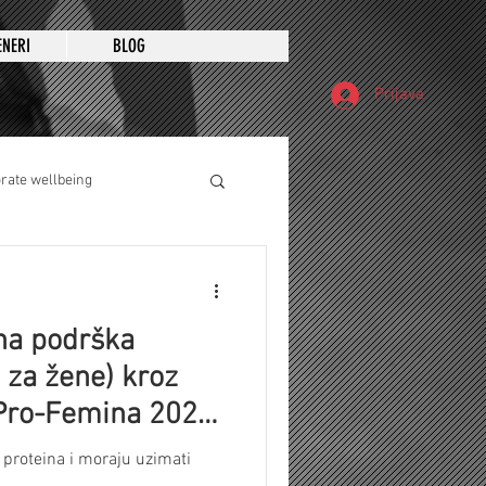
ENERI
BLOG
Prijava
rate wellbeing
vna podrška
n za žene) kroz
| Pro-Femina 2026
tion)
proteina i moraju uzimati