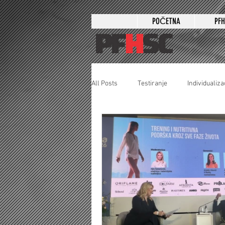
POČETNA
PF
All Posts
Testiranje
Individualiza
Zdravlje žene