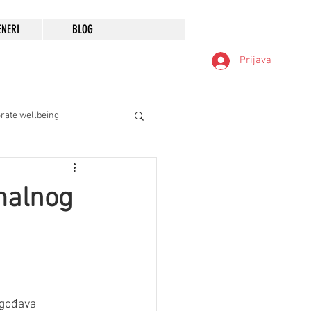
ENERI
BLOG
Prijava
rate wellbeing
imalnog
agođava 