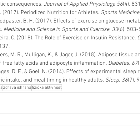
lic consequences. 
Journal of Applied Physiology, 56
(4), 83
 (2017). Periodized Nutrition for Athletes. 
Sports Medicine
Goodpaster, B. H. (2017). Effects of exercise on glucose metab
. 
Medicine and Science in Sports and Exercise, 33
(6), 503-
eira, C. (2018). The Role of Exercise on Insulin Resistance. 
C
 137. 
ers, M. R., Mulligan, K., & Jager, J. (2018). Adipose tissue a
of free fatty acids and adipocyte inflammation. 
Diabetes, 67
(
ges, D. F., & Goel, N. (2014). Effects of experimental sleep r
ric intake, and meal timing in healthy adults. 
Sleep, 36
(7), 
ka
zdrava ishrana
fizička aktivnost