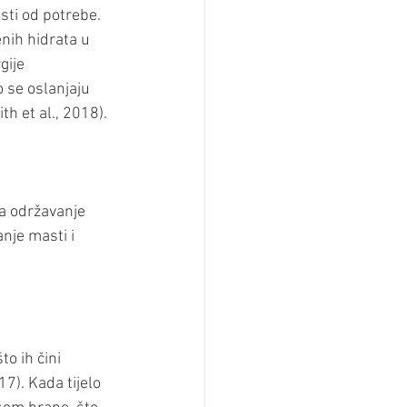
osti od potrebe. 
enih hidrata u 
ije 
 se oslanjaju 
h et al., 2018).
za održavanje 
nje masti i 
o ih čini 
7). Kada tijelo 