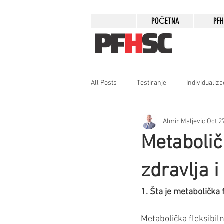
POČETNA
PF
All Posts
Testiranje
Individualiza
Almir Maljevic
Oct 2
Zdravlje žene
Metabolič
zdravlja 
1. Šta je metabolička 
Metabolička fleksibil