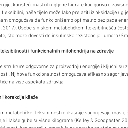
rgije, koristeći masti ili ugljene hidrate kao gorivo u zavisn
leksibilni, naše tijelo može lako prelaziti iz oksidacije uglj
o nam omogućava da funkcionišemo optimalno bez pada energ
 2017). Osobe s niskom metaboličkom fleksibilnošću često
e, što može dovesti do insulinske rezistencije i umora (Smit
fleksibilnosti i funkcionalnih mitohondrija na zdravlje
ke strukture odgovorne za proizvodnju energije i ključni su 
nosti. Njihova funkcionalnost omogućava efikasno sagorijeva
utiče na više aspekata zdravlja.
 i korekcija kilaže
 metaboličke fleksibilnosti efikasnije sagorijevaju masti, št
je i lakše gube suvišne kilograme (Kelley & Goodpaster, 201