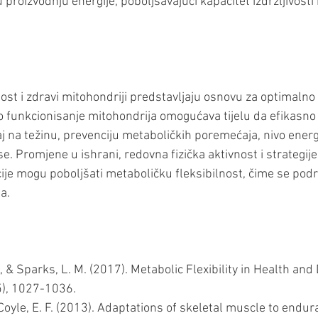
roizvodnju energije, poboljšavajući kapacitet izdržljivosti 
ost i zdravi mitohondriji predstavljaju osnovu za optimalno z
 funkcionisanje mitohondrija omogućava tijelu da efikasno k
aj na težinu, prevenciju metaboličkih poremećaja, nivo energi
. Promjene u ishrani, redovna fizička aktivnost i strategije
ije mogu poboljšati metaboličku fleksibilnost, čime se po
ta.
, & Sparks, L. M. (2017). Metabolic Flexibility in Health and 
5), 1027-1036. 
& Coyle, E. F. (2013). Adaptations of skeletal muscle to endur