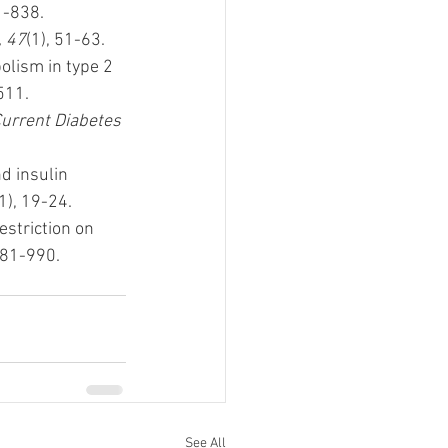
1-838. 
, 47
(1), 51-63.
olism in type 2 
511.
urrent Diabetes 
nd insulin 
1), 19-24. 
estriction on 
981-990.
See All