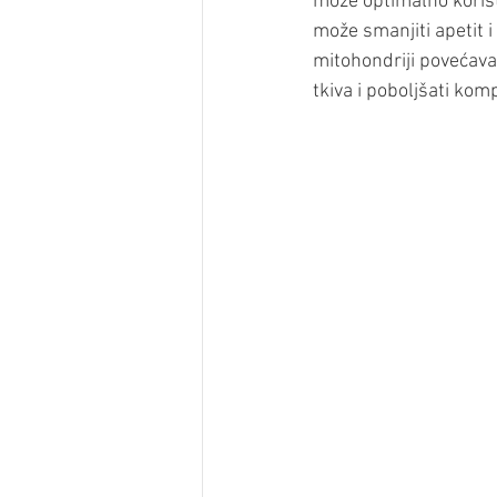
može optimalno korist
može smanjiti apetit i
mitohondriji povećava
tkiva i poboljšati kompo