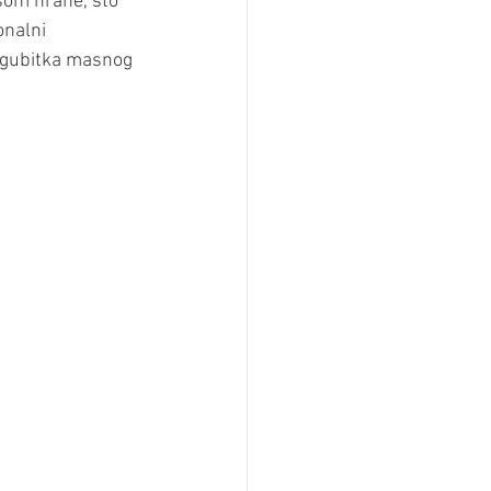
som hrane, što 
onalni 
s gubitka masnog 