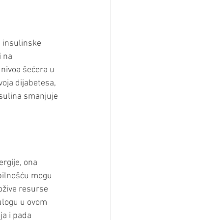
 insulinske 
i na 
 nivoa šećera u 
oja dijabetesa, 
nsulina smanjuje 
rgije, ona 
ibilnošću mogu 
ožive resurse 
 ulogu u ovom 
a i pada 