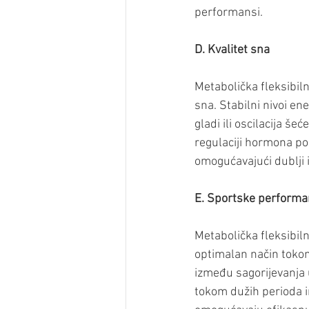
performansi.
D. Kvalitet sna
Metabolička fleksibiln
sna. Stabilni nivoi en
gladi ili oscilacija š
regulaciji hormona pop
omogućavajući dublji i 
E. Sportske perform
Metabolička fleksibiln
optimalan način tokom 
između sagorijevanja u
tokom dužih perioda i