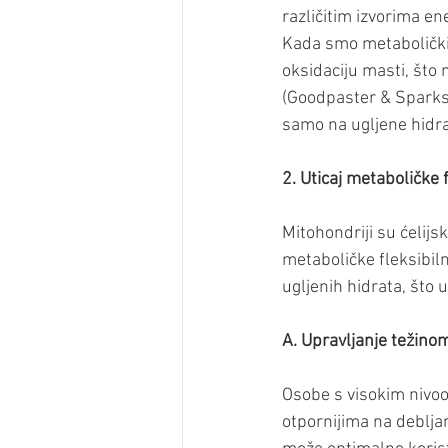
različitim izvorima ene
Kada smo metabolički f
oksidaciju masti, št
(Goodpaster & Sparks,
samo na ugljene hidrat
2. Uticaj metaboličke 
Mitohondriji su ćelijs
metaboličke fleksibil
ugljenih hidrata, što 
A. Upravljanje težinom
Osobe s visokim nivoom
otpornijima na debljan