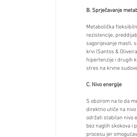
B. Sprječavanje meta
Metabolička fleksibil
rezistencije, preddija
sagorijevanje masti, s
krvi (Santos & Olivei
hipertenzije i drugih 
stres na krvne sudove 
C. Nivo energije
S obzirom na to da me
direktno utiče na niv
održati stabilan nivo 
bez naglih skokova i p
procesu jer omogućava