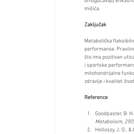
omogućavaju efikasnu p
mišića.
Zaključak
Metabolička fleksibiln
performanse. Pravilno
što ima pozitivan utic
i sportske performanse
mitohondrijalne funkc
zdravlje i kvalitet živo
Reference
Goodpaster, B. H.
Metabolism, 25
(
Holloszy, J. O., 