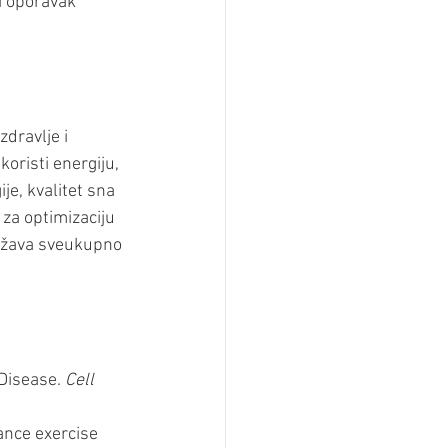
i oporavak 
dravlje i 
oristi energiju, 
je, kvalitet sna 
 za optimizaciju 
država sveukupno 
Disease. 
Cell 
ance exercise 