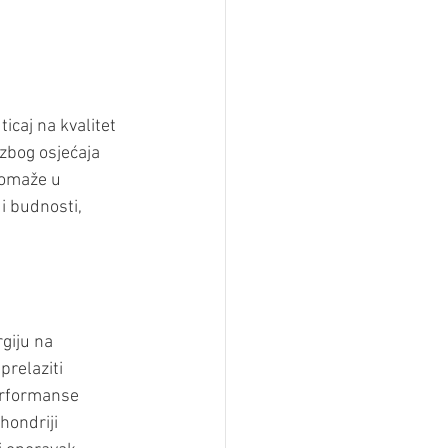
icaj na kvalitet 
zbog osjećaja 
pomaže u 
i budnosti, 
giju na 
prelaziti 
performanse 
ondriji 