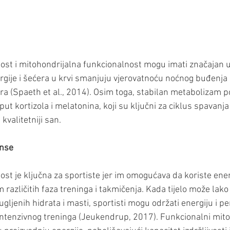
ost i mitohondrijalna funkcionalnost mogu imati značajan ut
ergije i šećera u krvi smanjuju vjerovatnoću noćnog buđenja 
ećera (Spaeth et al., 2014). Osim toga, stabilan metabolizam 
ut kortizola i melatonina, koji su ključni za ciklus spavanja 
kvalitetniji san.
anse
ost je ključna za sportiste jer im omogućava da koriste ener
različitih faza treninga i takmičenja. Kada tijelo može lako 
gljenih hidrata i masti, sportisti mogu održati energiju i 
ntenzivnog treninga (Jeukendrup, 2017). Funkcionalni mitoh