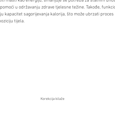
iti masti kao energiju, smanjuje se potreba za stalnim uno
 pomoći u održavanju zdrave tjelesne težine. Takođe, funkci
ju kapacitet sagorijevanja kalorija, što može ubrzati proce
ziciju tijela.
Korekcija kilaže