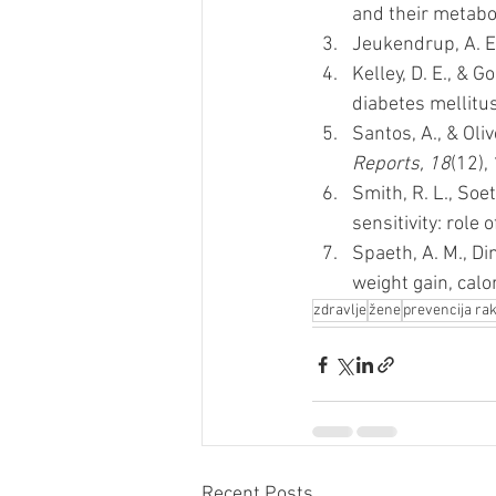
and their metabo
Jeukendrup, A. E.
Kelley, D. E., & 
diabetes mellitus
Santos, A., & Oliv
Reports, 18
(12),
Smith, R. L., Soet
sensitivity: role 
Spaeth, A. M., Din
weight gain, calo
zdravlje
žene
prevencija ra
Recent Posts