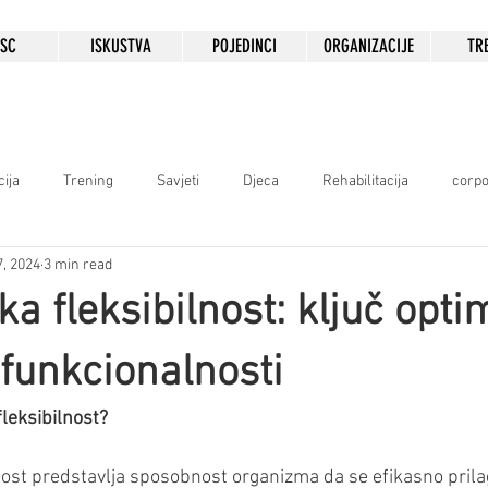
HSC
ISKUSTVA
POJEDINCI
ORGANIZACIJE
TR
cija
Trening
Savjeti
Djeca
Rehabilitacija
corpo
7, 2024
3 min read
ka fleksibilnost: ključ opt
i funkcionalnosti
fleksibilnost?
nost predstavlja sposobnost organizma da se efikasno pril