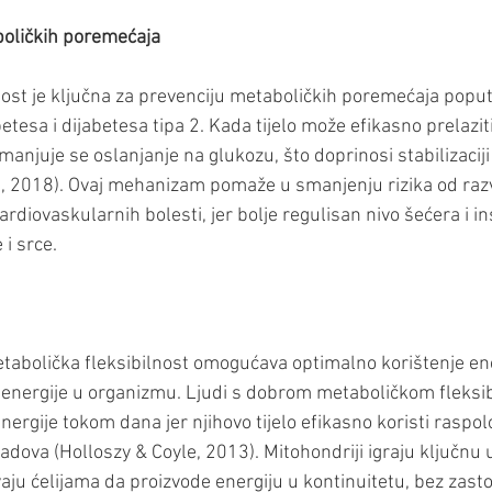
boličkih poremećaja
nost je ključna za prevenciju metaboličkih poremećaja poput
betesa i dijabetesa tipa 2. Kada tijelo može efikasno prelazit
manjuje se oslanjanje na glukozu, što doprinosi stabilizaciji
ra, 2018). Ovaj mehanizam pomaže u smanjenju rizika od razv
kardiovaskularnih bolesti, jer bolje regulisan nivo šećera i i
i srce.
tabolička fleksibilnost omogućava optimalno korištenje ene
o energije u organizmu. Ljudi s dobrom metaboličkom fleks
energije tokom dana jer njihovo tijelo efikasno koristi raspol
adova (Holloszy & Coyle, 2013). Mitohondriji igraju ključnu
ju ćelijama da proizvode energiju u kontinuitetu, bez zastoj