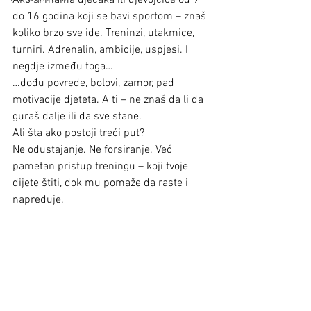
Ako si mama dječaka ili djevojčice od 9 
do 16 godina koji se bavi sportom – znaš 
koliko brzo sve ide. Treninzi, utakmice, 
turniri. Adrenalin, ambicije, uspjesi. I 
negdje između toga…
…dođu povrede, bolovi, zamor, pad 
motivacije djeteta. A ti – ne znaš da li da 
guraš dalje ili da sve stane.
Ali šta ako postoji treći put?
Ne odustajanje. Ne forsiranje. Već 
pametan pristup treningu – koji tvoje 
dijete štiti, dok mu pomaže da raste i 
napreduje.