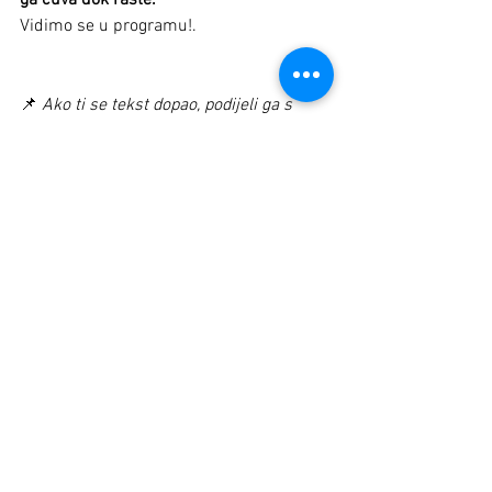
ga čuva dok raste.
Vidimo se u programu!.
📌 
Ako ti se tekst dopao, podijeli ga s 
drugim roditeljima koji žele pametnije 
rješenje za sportski razvoj svog djeteta.
See All
Recent Posts