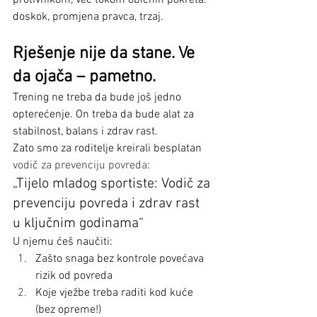
protivnikom, već tokom običnih pokreta: 
doskok, promjena pravca, trzaj.
Rješenje nije da stane. Ve 
da ojača – pametno.
Trening ne treba da bude još jedno 
opterećenje. On treba da bude alat za 
stabilnost, balans i zdrav rast.
Zato smo za roditelje kreirali besplatan 
vodič za prevenciju povreda
:
„Tijelo mladog sportiste: Vodič za 
prevenciju povreda i zdrav rast 
u ključnim godinama“
U njemu ćeš naučiti:
Zašto snaga bez kontrole povećava 
rizik od povreda
Koje vježbe treba raditi kod kuće 
(bez opreme!)