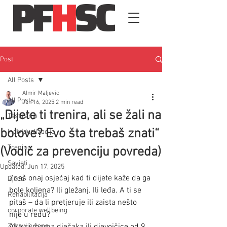
Post
All Posts
Almir Maljevic
All Posts
Jun 16, 2025
2 min read
„Dijete ti trenira, ali se žali na
Testiranje
bolove? Evo šta trebaš znati“
Individualizacija
Trening
(Vodič za prevenciju povreda)
Savjeti
Updated:
Jun 17, 2025
Znaš onaj osjećaj kad ti dijete kaže da ga 
Djeca
bole koljena? Ili gležanj. Ili leđa. A ti se 
Rehabilitacija
pitaš – da li pretjeruje ili zaista nešto 
corporate wellbeing
nije u redu?
Zdravlje žene