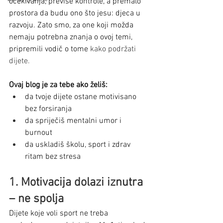
očekivanja, previše kontrole, a premalo 
prostora da budu ono što jesu: djeca u 
razvoju. Zato smo, za one koji možda 
nemaju potrebna znanja o ovoj temi, 
pripremili vodič o tome 
kako podržati 
dijete.
Ovaj blog je za tebe ako želiš:
da tvoje dijete ostane motivisano 
bez forsiranja
da spriječiš mentalni umor i 
burnout
da uskladiš školu, sport i zdrav 
ritam bez stresa
1. Motivacija dolazi iznutra 
– ne spolja
Dijete koje voli sport ne treba 