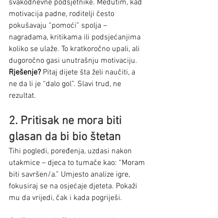
svakodnevne podsjetnike. Međutim, kad 
motivacija padne, roditelji često 
pokušavaju “pomoći” spolja – 
nagradama, kritikama ili podsjećanjima 
koliko se ulaže. To kratkoročno upali, ali 
dugoročno gasi unutrašnju motivaciju.
Rješenje?
 Pitaj dijete šta želi naučiti, a 
ne da li je “dalo gol”. Slavi trud, ne 
rezultat.
2. Pritisak ne mora biti 
glasan da bi bio štetan
Tihi pogledi, poređenja, uzdasi nakon 
utakmice – djeca to tumače kao: “Moram 
biti savršen/a.” Umjesto analize igre, 
fokusiraj se na osjećaje djeteta. Pokaži 
mu da vrijedi, čak i kada pogriješi.