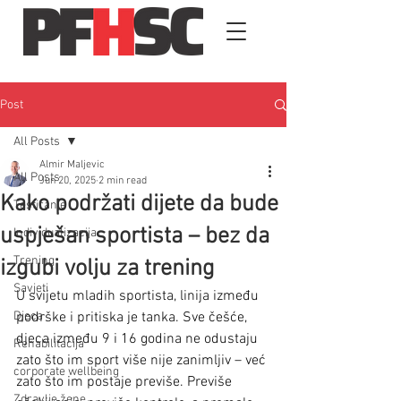
Post
All Posts
Almir Maljevic
All Posts
Jun 20, 2025
2 min read
Kako podržati dijete da bude
Testiranje
uspješan sportista – bez da
Individualizacija
Trening
izgubi volju za trening
Savjeti
U svijetu mladih sportista, linija između 
Djeca
podrške i pritiska je tanka. Sve češće, 
djeca između 9 i 16 godina ne odustaju 
Rehabilitacija
zato što im sport više nije zanimljiv – već 
corporate wellbeing
zato što im postaje previše. Previše 
Zdravlje žene