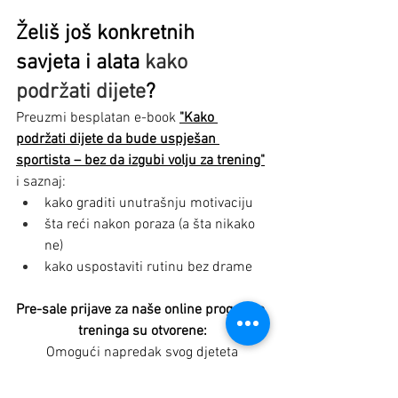
Želiš još konkretnih 
savjeta i alata 
kako 
podržati dijete
?
Preuzmi besplatan e-book 
"Kako 
podržati dijete da bude uspješan 
sportista – bez da izgubi volju za trening"
i saznaj:
kako graditi unutrašnju motivaciju
šta reći nakon poraza (a šta nikako 
ne)
kako uspostaviti rutinu bez drame
Pre-sale prijave za naše online programe 
treninga su otvorene:
Omogući napredak svog djeteta
Osiguraj dodatne bonus materijale
Pridruži se zajednici roditelja koji biraju 