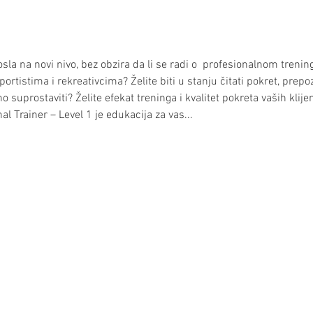
osla na novi nivo, bez obzira da li se radi o  profesionalnom trenin
rtistima i rekreativcima? Želite biti u stanju čitati pokret, prepoz
o suprostaviti? Želite efekat treninga i kvalitet pokreta vaših klijen
al Trainer – Level 1 je edukacija za vas...   