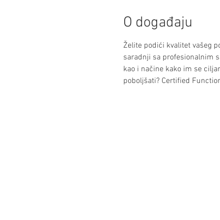
O događaju
Želite podići kvalitet vašeg p
saradnji sa profesionalnim spo
kao i načine kako im se ciljan
poboljšati? Certified Function