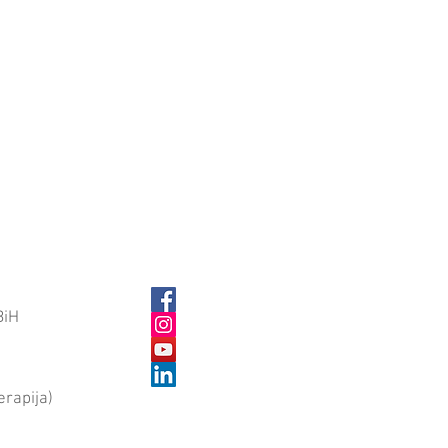
BiH
erapija)