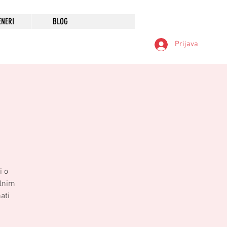
ENERI
BLOG
Prijava
)
i o
alnim
ati