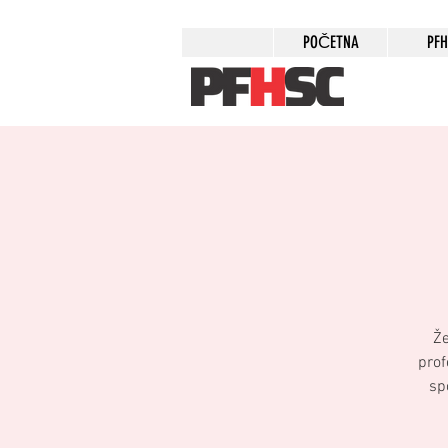
POČETNA
PF
Že
prof
sp