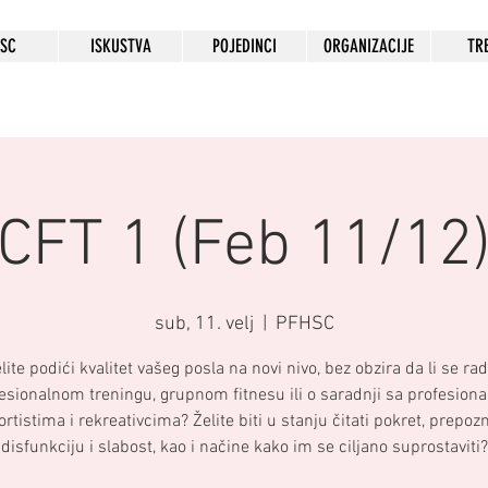
HSC
ISKUSTVA
POJEDINCI
ORGANIZACIJE
TR
CFT 1 (Feb 11/12
sub, 11. velj
  |  
PFHSC
lite podići kvalitet vašeg posla na novi nivo, bez obzira da li se rad
esionalnom treningu, grupnom fitnesu ili o saradnji sa profesion
ortistima i rekreativcima? Želite biti u stanju čitati pokret, prepozn
disfunkciju i slabost, kao i načine kako im se ciljano suprostaviti?