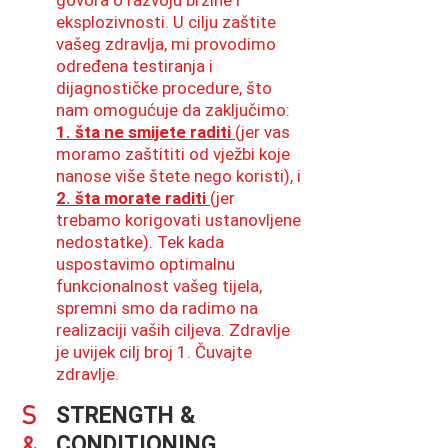
govora o razvoju brzine i
eksplozivnosti. U cilju zaštite
vašeg zdravlja, mi provodimo
određena testiranja i
dijagnostičke procedure, što
nam omogućuje da zaključimo:
1. šta ne smijete raditi
(jer vas
moramo zaštititi od vježbi koje
nanose više štete nego koristi), i
2. šta morate raditi
(jer
trebamo korigovati ustanovljene
nedostatke). Tek kada
uspostavimo optimalnu
funkcionalnost vašeg tijela,
spremni smo da radimo na
realizaciji vaših ciljeva. Zdravlje
je uvijek cilj broj 1. Čuvajte
zdravlje.
S
STRENGTH &
CONDITIONING​