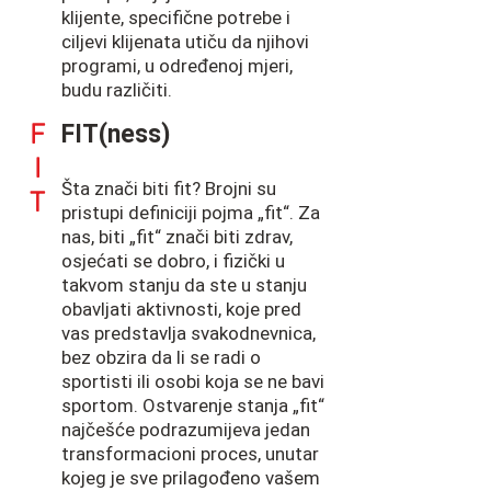
klijente, specifične potrebe i
ciljevi klijenata utiču da njihovi
programi, u određenoj mjeri,
budu različiti.
F
FIT(ness)
I
Šta znači biti fit? Brojni su
T
pristupi definiciji pojma „fit“. Za
nas, biti „fit“ znači biti zdrav,
osjećati se dobro, i fizički u
takvom stanju da ste u stanju
obavljati aktivnosti, koje pred
vas predstavlja svakodnevnica,
bez obzira da li se radi o
sportisti ili osobi koja se ne bavi
sportom. Ostvarenje stanja „fit“
najčešće podrazumijeva jedan
transformacioni proces, unutar
kojeg je sve prilagođeno vašem