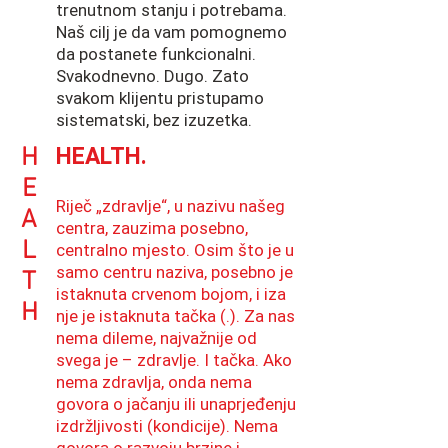
trenutnom stanju i potrebama.
Naš cilj je da vam pomognemo
da postanete funkcionalni.
Svakodnevno. Dugo. Zato
svakom klijentu pristupamo
sistematski, bez izuzetka.
H
HEALTH.
E
Riječ „zdravlje“, u nazivu našeg
A
centra, zauzima posebno,
L
centralno mjesto. Osim što je u
samo centru naziva, posebno je
T
istaknuta crvenom bojom, i iza
H
nje je istaknuta tačka (.). Za nas
nema dileme, najvažnije od
svega je – zdravlje. I tačka. Ako
nema zdravlja, onda nema
govora o jačanju ili unaprjeđenju
izdržljivosti (kondicije). Nema