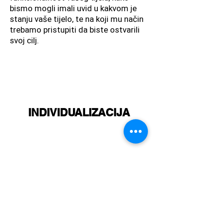
bismo mogli imali uvid u kakvom je
stanju vaše tijelo, te na koji mu način
trebamo pristupiti da biste ostvarili
svoj cilj.
INDIVIDUALIZACIJA
02
Šta god da želite postići treningom,