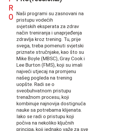
R
Naši programi su zasnovani na
O
pristupu vodećih
svjetskih eksperata za zdrav
način treniranja i unaprjeđenja
zdravlja kroz trening. Tu, prije
svega, treba pomenuti svjetski
priznate stručnjake, kao što su
Mike Boyle (MBSC), Gray Cook i
Lee Burton (FMS), koji su imali
najveći utjecaj na promjenu
našeg pogleda na trening
uopšte. Radi se o
sveobuhvatnom pristupu
trenažnom procesu, koji
kombinuje najnovija dostignuća
nauke sa potrebama klijenata.
Iako se radi o pristupu koji
počiva na nekoliko ključnih
principa, koji jednako važe za sve