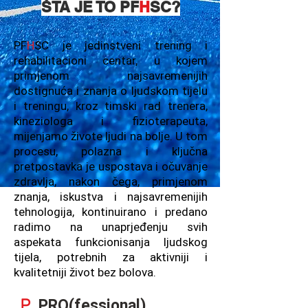
ŠTA JE TO PF
H
SC?
PF
H
SC je jedinstveni trening i
rehabilitacioni centar, u kojem
primjenom najsavremenijih
dostignuća i znanja o ljudskom tijelu
i treningu, kroz timski rad trenera,
kineziologa i fizioterapeuta,
mijenjamo živote ljudi na bolje. U tom
procesu, polazna i ključna
pretpostavka je uspostava i očuvanje
zdravlja, nakon čega, primjenom
znanja, iskustva i najsavremenijih
tehnologija, kontinuirano i predano
radimo na unaprjeđenju svih
aspekata funkcionisanja ljudskog
tijela, potrebnih za aktivniji i
kvalitetniji život bez bolova.
P
PRO(fessional)