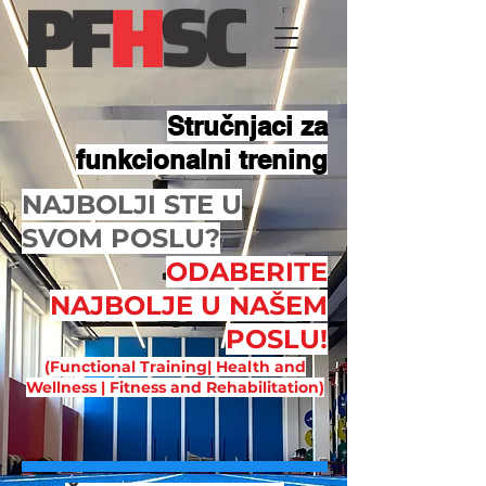
Stručnjaci za
funkcionalni trening
NAJBOLJI STE U
SVOM POSLU?
ODABERITE
NAJBOLJE U NAŠEM
POSLU!
(Functional Training| Health and
Wellness | Fitness and Rehabilitation)