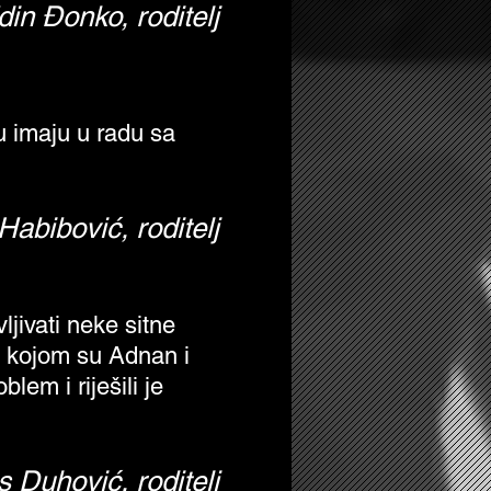
din Đonko, roditelj
u imaju u radu sa
Habibović, roditelj
jivati neke sitne
na kojom su Adnan i
lem i riješili je
s Duhović, roditelj