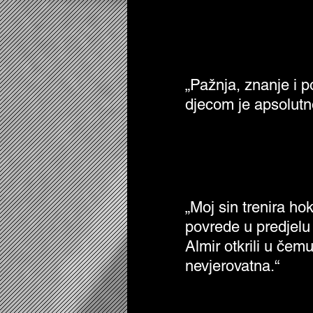
„Pažnja, znanje i 
djecom je apsolutn
„Moj sin trenira ho
povrede u predjelu 
Almir otkrili u čemu
nevjerovatna.“