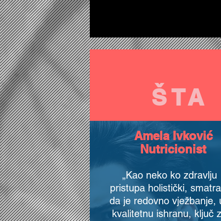
ŠTA
Amela Ivković
Nutricionist
„Kao neko ko zdravlju
pristupa holistički, smatr
da je redovno vježbanje, 
kvalitetnu ishranu, ključ 