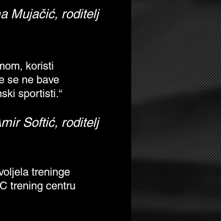
 Mujačić, roditelj
, zavoljela treninge
 PFHSC trening centru
mom, koristi
je se ne bave
i sportisti.“
ntru imaju u radu sa
iva.“
mir Softić, roditelj
voljela treninge
SC trening centru