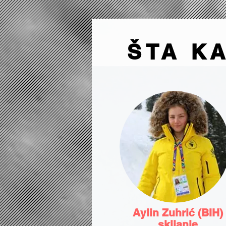
ŠTA K
Aylin Zuhrić (BIH)
skijanje