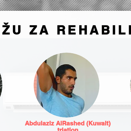
AŽU ZA REHABIL
Abdulaziz AlRashed (Kuwait)
triatlon