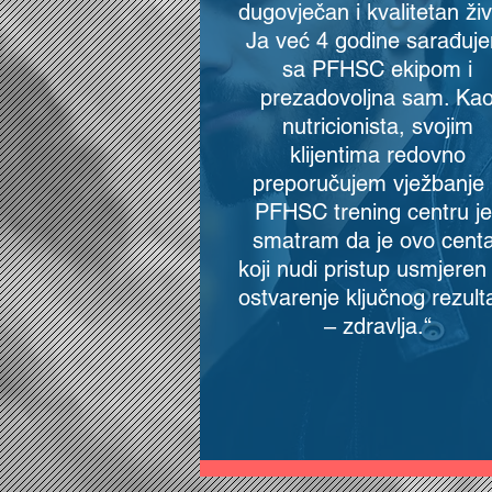
dugovječan i kvalitetan živ
Ja već 4 godine sarađuj
sa PFHSC ekipom i
prezadovoljna sam. Ka
nutricionista, svojim
klijentima redovno
preporučujem vježbanje
PFHSC trening centru je
smatram da je ovo cent
koji nudi pristup usmjeren
ostvarenje ključnog rezult
– zdravlja.“