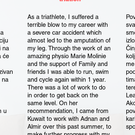
As a triathlete, I suffered a
Pov
terrible blow to my career with
sva
da
a severe car accident which
sm
iju
almost led to the amputation of
izl
i na
my leg. Through the work of an
Čin
a će
amazing physio Marie Molinie
kol
and the support of Family and
me 
zivan
friends I was able to run, swim
pod
 na
and cycle again within 1 year.
tim
There was a lot of work to do
ter
in order to get back on the
Lea
same level. On her
Ako
m u
recommendation, I came from
pov
.
Kuwait to work with Adnan and
kar
Almir over this past summer, to
spo
make further progress with my