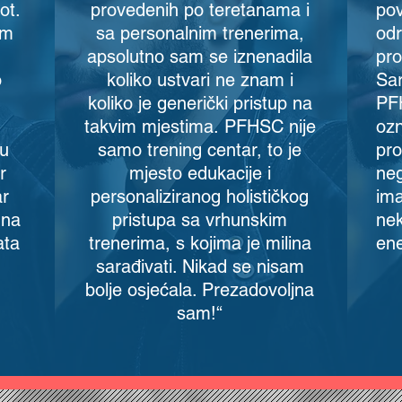
ot.
provedenih po teretanama i
pov
em
sa personalnim trenerima,
odr
apsolutno sam se iznenadila
pro
o
koliko ustvari ne znam i
Sar
koliko je generički pristup na
PFH
takvim mjestima. PFHSC nije
ozn
 u
samo trening centar, to je
pro
r
mjesto edukacije i
neg
ar
personaliziranog holističkog
ima
 na
pristupa sa vrhunskim
nek
ata
trenerima, s kojima je milina
ene
sarađivati. Nikad se nisam
bolje osjećala. Prezadovoljna
sam!“