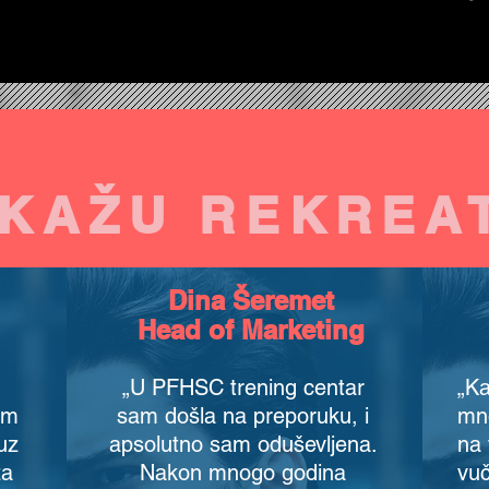
 KAŽU REKREAT
Dina Šeremet
Head of Marketing
„U PFHSC trening centar
„Ka
am
sam došla na preporuku, i
mn
uz
apsolutno sam oduševljena.
na 
za
Nakon mnogo godina
vuč