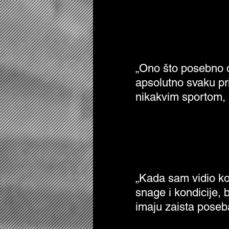
„Kada sam vidio
snage i kondici
„Ono što posebno o
apsolutno svaku pr
nikakvim sportom, 
„Pažnja, znanje
„Kada sam vidio kol
snage i kondicije, 
imaju zaista poseb