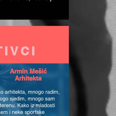
IVCI
Armin Mešić
Arhitekta
o arhitekta, mnogo radim,
ogo sjedim, mnogo sam
terenu. Kako iz mladosti
em i neke sportske