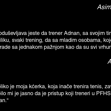
Asima
Amir Softić, roditelj
 koliko je moja kćerka, koja inače trenira tenis
je, bilo mi je jasno da je pristup koji treneri u
imaju zaista poseban.“
duševljava jeste da trener Adnan, sa svojim ti
iliku, svaki trening, da sa mladim osobama, ko
Edin Đonko, roditelj
rade sa jednakom pažnjom kao da su svi vrhunsk
 i posvećenost koju treneri u PFHSC trening ce
djecom je apsolutno neprevaziđena i nenadmaš
A
Šejla Habibović, roditelj
iko je moja kćerka, koja inače trenira tenis, za
bilo mi je jasno da je pristup koji treneri u PFH
an.“