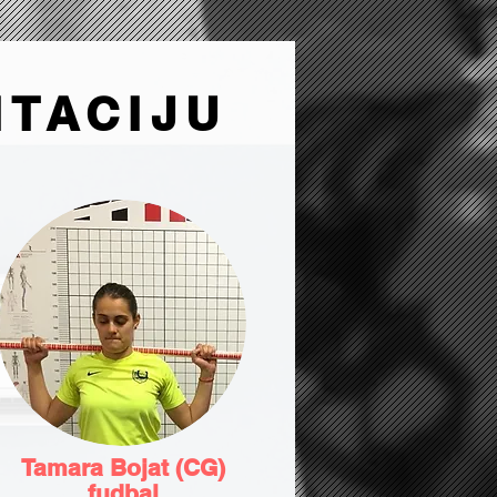
ITACIJU
Tamara Bojat (CG)
fudbal