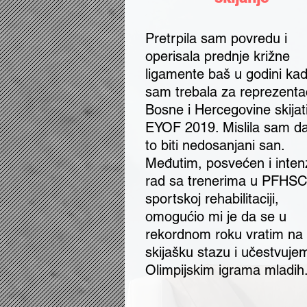
Pretrpila sam povredu i
operisala prednje križne
ligamente baš u godini ka
sam trebala za reprezentac
Bosne i Hercegovine skijat
EYOF 2019. Mislila sam d
to biti nedosanjani san.
Međutim, posvećen i inten
rad sa trenerima u PFHSC
sportskoj rehabilitaciji,
omogućio mi je da se u
rekordnom roku vratim na
skijašku stazu i učestvuje
Olimpijskim igrama mladih