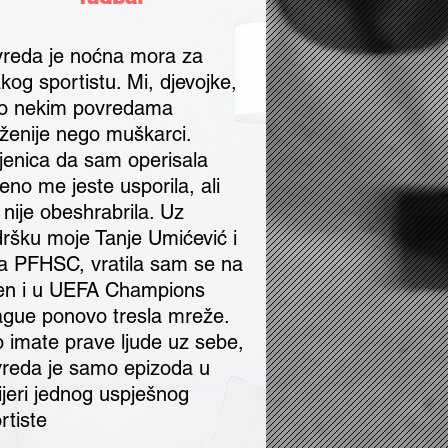
reda je noćna mora za
kog sportistu. Mi, djevojke,
o nekim povredama
oženije nego muškarci.
jenica da sam operisala
jeno me jeste usporila, ali
nije obeshrabrila. Uz
ršku moje Tanje Umićević i
a PFHSC, vratila sam se na
en i u UEFA Champions
gue ponovo tresla mreže.
 imate prave ljude uz sebe,
reda je samo epizoda u
ijeri jednog uspješnog
rtiste