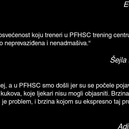
E
posvećenost koju treneri u PFHSC trening centr
o neprevaziđena i nenadmašiva.“
Šejla 
kej, a u PFHSC smo došli jer su se počele pojavl
kukova, koje ljekari nisu mogli objasniti. Brzi
 je problem, i brzina kojom su ekspresno taj prob
Adi