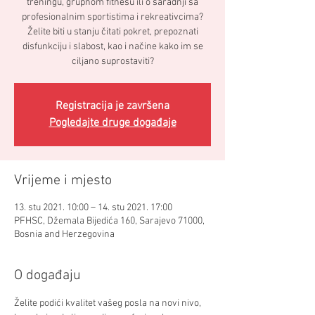
treningu, grupnom fitnesu ili o saradnji sa
profesionalnim sportistima i rekreativcima?
Želite biti u stanju čitati pokret, prepoznati
disfunkciju i slabost, kao i načine kako im se
ciljano suprostaviti?
Registracija je završena
Pogledajte druge događaje
Vrijeme i mjesto
13. stu 2021. 10:00 – 14. stu 2021. 17:00
PFHSC, Džemala Bijedića 160, Sarajevo 71000,
Bosnia and Herzegovina
O događaju
Želite podići kvalitet vašeg posla na novi nivo, 