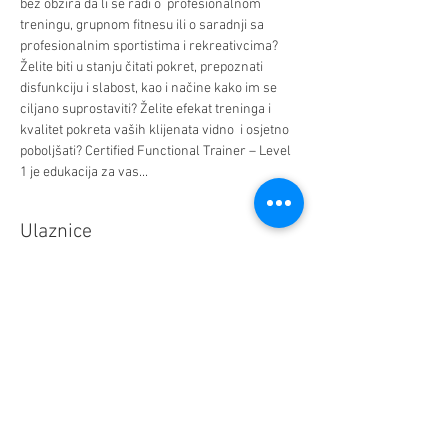
bez obzira da li se radi o  profesionalnom 
treningu, grupnom fitnesu ili o saradnji sa 
profesionalnim sportistima i rekreativcima? 
Želite biti u stanju čitati pokret, prepoznati 
disfunkciju i slabost, kao i načine kako im se 
ciljano suprostaviti? Želite efekat treninga i 
kvalitet pokreta vaših klijenata vidno  i osjetno 
poboljšati? Certified Functional Trainer – Level 
1 je edukacija za vas...   
Ulaznice
Sale ended
Ticket type
Redovna cijena
Price
780,00 KM