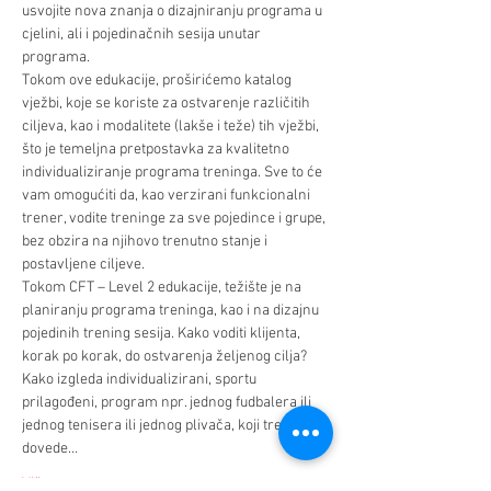
usvojite nova znanja o dizajniranju programa u 
cjelini, ali i pojedinačnih sesija unutar 
programa. 
Tokom ove edukacije, proširićemo katalog 
vježbi, koje se koriste za ostvarenje različitih 
ciljeva, kao i modalitete (lakše i teže) tih vježbi, 
što je temeljna pretpostavka za kvalitetno 
individualiziranje programa treninga. Sve to će 
vam omogućiti da, kao verzirani funkcionalni 
trener, vodite treninge za sve pojedince i grupe, 
bez obzira na njihovo trenutno stanje i 
postavljene ciljeve.
Tokom CFT – Level 2 edukacije, težište je na 
planiranju programa treninga, kao i na dizajnu 
pojedinih trening sesija. Kako voditi klijenta, 
korak po korak, do ostvarenja željenog cilja? 
Kako izgleda individualizirani, sportu 
prilagođeni, program npr. jednog fudbalera ili 
jednog tenisera ili jednog plivača, koji treba da 
dovede…
Više >