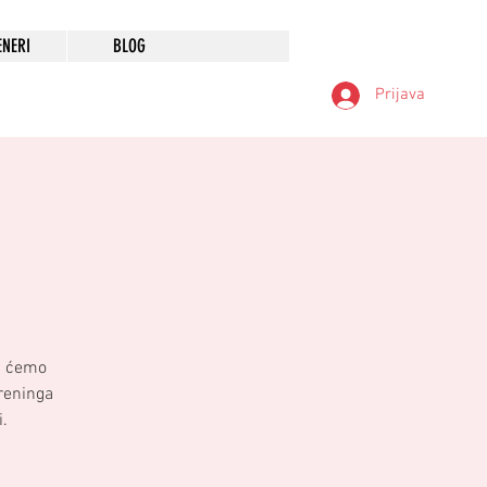
ENERI
BLOG
Prijava
ih ćemo
treninga
.