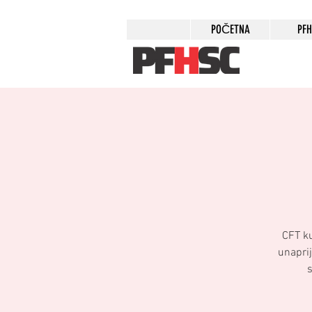
POČETNA
PF
​CFT k
unaprij