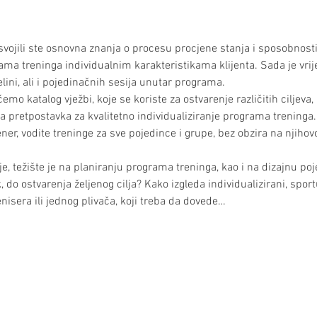
svojili ste osnovna znanja o procesu procjene stanja i sposobnosti k
ama treninga individualnim karakteristikama klijenta. Sada je vri
lini, ali i pojedinačnih sesija unutar programa. 
mo katalog vježbi, koje se koriste za ostvarenje različitih ciljeva, 
ljna pretpostavka za kvalitetno individualiziranje programa treninga
ner, vodite treninge za sve pojedince i grupe, bez obzira na njihovo
, težište je na planiranju programa treninga, kao i na dizajnu poj
k, do ostvarenja željenog cilja? Kako izgleda individualizirani, spor
enisera ili jednog plivača, koji treba da dovede…