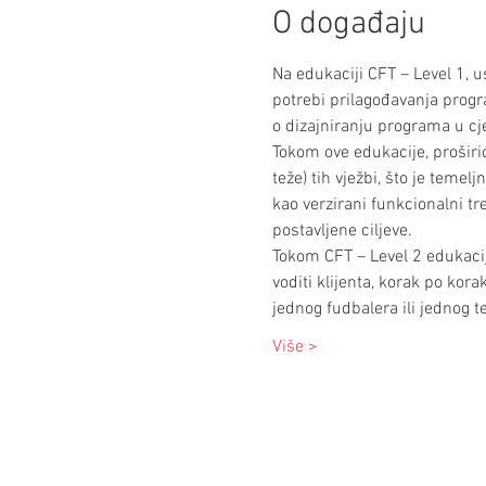
O događaju
Na edukaciji CFT – Level 1, u
potrebi prilagođavanja progr
o dizajniranju programa u cje
Tokom ove edukacije, proširiće
teže) tih vježbi, što je teme
kao verzirani funkcionalni tre
postavljene ciljeve.
Tokom CFT – Level 2 edukacije
voditi klijenta, korak po kora
jednog fudbalera ili jednog t
Više >