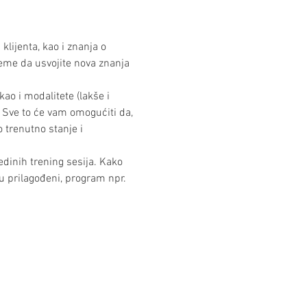
lijenta, kao i znanja o 
jeme da usvojite nova znanja 
kao i modalitete (lakše i 
. Sve to će vam omogućiti da, 
 trenutno stanje i 
edinih trening sesija. Kako 
tu prilagođeni, program npr. 