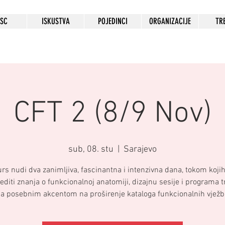
HSC
ISKUSTVA
POJEDINCI
ORGANIZACIJE
TR
CFT 2 (8/9 Nov)
sub, 08. stu
  |  
Sarajevo
urs nudi dva zanimljiva, fascinantna i intenzivna dana, tokom koj
editi znanja o funkcionalnoj anatomiji, dizajnu sesije i programa 
sa posebnim akcentom na proširenje kataloga funkcionalnih vježbi