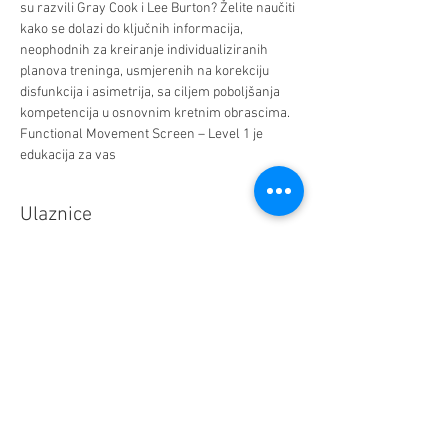
su razvili Gray Cook i Lee Burton? Želite naučiti 
kako se dolazi do ključnih informacija, 
neophodnih za kreiranje individualiziranih 
planova treninga, usmjerenih na korekciju 
disfunkcija i asimetrija, sa ciljem poboljšanja 
kompetencija u osnovnim kretnim obrascima. 
Functional Movement Screen – Level 1 je 
edukacija za vas 
Ulaznice
Sale ended
Ticket type
Regular fee
Price
1.099,00 KM