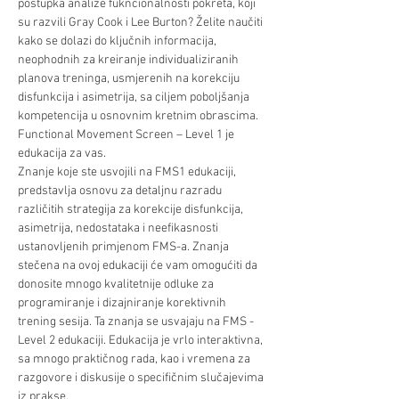
postupka analize fukncionalnosti pokreta, koji 
su razvili Gray Cook i Lee Burton? Želite naučiti 
kako se dolazi do ključnih informacija, 
neophodnih za kreiranje individualiziranih 
planova treninga, usmjerenih na korekciju 
disfunkcija i asimetrija, sa ciljem poboljšanja 
kompetencija u osnovnim kretnim obrascima. 
Functional Movement Screen – Level 1 je 
edukacija za vas. 
Znanje koje ste usvojili na FMS1 edukaciji, 
predstavlja osnovu za detaljnu razradu 
različitih strategija za korekcije disfunkcija, 
asimetrija, nedostataka i neefikasnosti 
ustanovljenih primjenom FMS-a. Znanja 
stečena na ovoj edukaciji će vam omogućiti da 
donosite mnogo kvalitetnije odluke za 
programiranje i dizajniranje korektivnih 
trening sesija. Ta znanja se usvajaju na FMS - 
Level 2 edukaciji. Edukacija je vrlo interaktivna, 
sa mnogo praktičnog rada, kao i vremena za 
razgovore i diskusije o specifičnim slučajevima 
iz prakse.⁠
