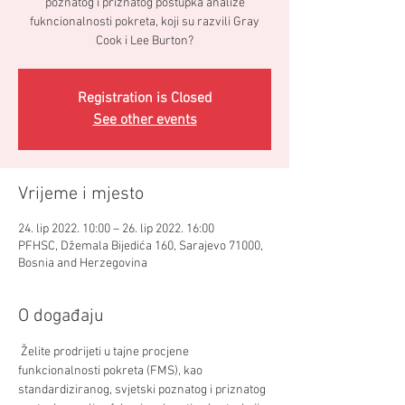
poznatog i priznatog postupka analize
fukncionalnosti pokreta, koji su razvili Gray
Cook i Lee Burton?
Registration is Closed
See other events
Vrijeme i mjesto
24. lip 2022. 10:00 – 26. lip 2022. 16:00
PFHSC, Džemala Bijedića 160, Sarajevo 71000,
Bosnia and Herzegovina
O događaju
 Želite prodrijeti u tajne procjene 
funkcionalnosti pokreta (FMS), kao 
standardiziranog, svjetski poznatog i priznatog 