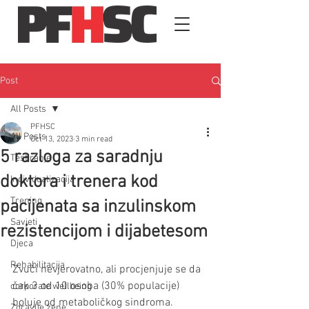
Post
All Posts
PFHSC
All Posts
Oct 13, 2023
3 min read
5 razloga za saradnju
Testiranje
doktora i trenera kod
Individualizacija
Trening
pacijenata sa inzulinskom
Savjeti
rezistencijom i dijabetesom
Djeca
Rehabilitacija
Zvuči nevjerovatno, ali procjenjuje se da 
čak 3 od 10 osoba (30% populacije) 
corporate wellbeing
boluje od metaboličkog sindroma. 
Zdravlje žene