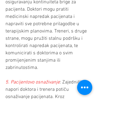
osiguravanju kontinuiteta brige za 
pacijenta. Doktori mogu pratiti 
medicinski napredak pacijenata i 
napraviti sve potrebne prilagodbe u 
terapijskim planovima. Treneri, s druge 
strane, mogu pružiti stalnu podršku i 
kontrolirati napredak pacijenata, te 
komunicirati s doktorima o svim 
promijenjenim stanjima ili 
zabrinutostima.
5. Pacijentovo osnaživanje
: Zajednički 
napori doktora i trenera potiču 
osnaživanje pacijenata. Kroz 
sveobuhvatnu njegu i podršku koju 
primaju od oba stručnjaka, pacijenti 
mogu aktivno sudjelovati u upravljanju 
vlastitim zdravljem, donositi informirane 
odluke i uspješno prevladavati izazove 