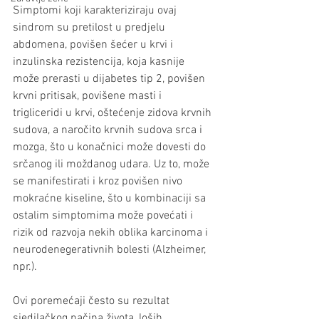
Simptomi koji karakteriziraju ovaj 
sindrom su pretilost u predjelu 
abdomena, povišen šećer u krvi i 
inzulinska rezistencija, koja kasnije 
može prerasti u dijabetes tip 2, povišen 
krvni pritisak, povišene masti i 
trigliceridi u krvi, oštećenje zidova krvnih 
sudova, a naročito krvnih sudova srca i 
mozga, što u konačnici može dovesti do 
srčanog ili moždanog udara. Uz to, može 
se manifestirati i kroz povišen nivo 
mokraćne kiseline, što u kombinaciji sa 
ostalim simptomima može povećati i 
rizik od razvoja nekih oblika karcinoma i 
neurodenegerativnih bolesti (Alzheimer, 
npr.). 
Ovi poremećaji često su rezultat 
sjedilačkog načina života, loših 