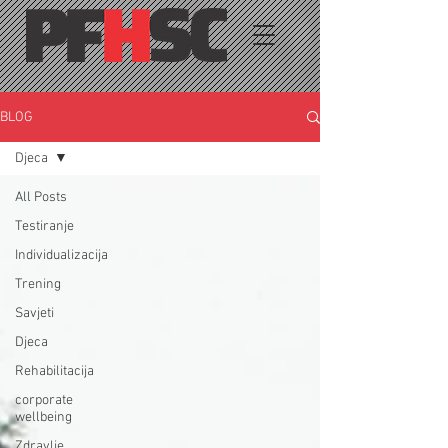
BLOG
Djeca
All Posts
Testiranje
Individualizacija
Trening
Savjeti
Djeca
Rehabilitacija
corporate
wellbeing
Zdravlje