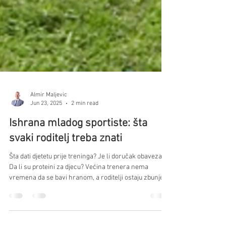
Almir Maljevic
Jun 23, 2025
2 min read
Ishrana mladog sportiste: šta
svaki roditelj treba znati
Šta dati djetetu prije treninga? Je li doručak obavezan?
Da li su proteini za djecu? Većina trenera nema
vremena da se bavi hranom, a roditelji ostaju zbunjeni.