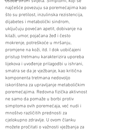
osobe širom svijeta. Simptomi, koji se 
najčešće povezuju sa poremećajima kao 
što su pretilost, inzulinska rezistencija, 
dijabetes i metabolički sindrom, 
uključuju povećan apetit, dobivanje na 
kilaži, umor, pojačana žeđ i često 
mokrenje, potreškoće u mršanju, 
promjene na koži, itd. I dok uobičajeni 
pristup tretmanu karakterizira uporeba 
lijekova i uvođenje prilagodbi u ishrani, 
smatra se da je vježbanje, kao kritična 
komponenta tretmana nedovoljo 
iskorištena za upravljanje metaboličkim 
poremećajima. Redovna fizička aktivnost 
ne samo da pomaže u borbi protiv 
simptoma ovih poremećaja, već nudi i 
mnoštvo različitih prednosti za 
cjelokupno zdravlje. U ovom članku 
možete pročitati o važnosti vježbanja za 