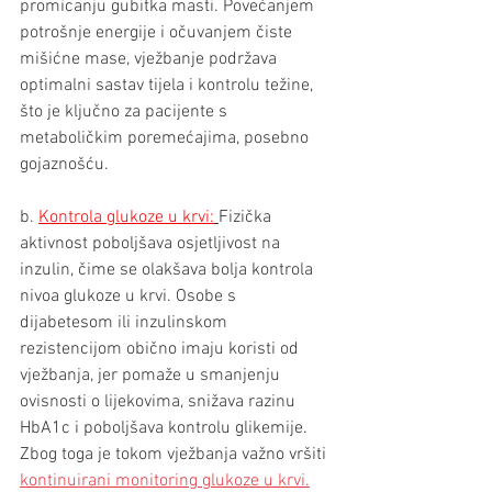
promicanju gubitka masti. Povećanjem 
potrošnje energije i očuvanjem čiste 
mišićne mase, vježbanje podržava 
optimalni sastav tijela i kontrolu težine, 
što je ključno za pacijente s 
metaboličkim poremećajima, posebno 
gojaznošću.
b. 
Kontrola glukoze u krvi:
Fizička 
aktivnost poboljšava osjetljivost na 
inzulin, čime se olakšava bolja kontrola 
nivoa glukoze u krvi. Osobe s 
dijabetesom ili inzulinskom 
rezistencijom obično imaju koristi od 
vježbanja, jer pomaže u smanjenju 
ovisnosti o lijekovima, snižava razinu 
HbA1c i poboljšava kontrolu glikemije. 
Zbog toga je tokom vježbanja važno vršiti 
kontinuirani monitoring glukoze u krvi.