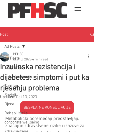
Post
All Posts
PFHSC
All Posts
Oct 10, 2023
4 min read
Inzulinska rezistencija i
Testiranje
dijabetes: simptomi i put ka
Individualizacija
Trening
rješenju problema
Savjeti
Updated:
Oct 13, 2023
Djeca
BESPLATNE KONSULTACIJE
Rehabilitacija
Metabolički poremećaji predstavljaju 
corporate wellbeing
značajne zdravstvene rizike i izazove za 
Zdravlje žene