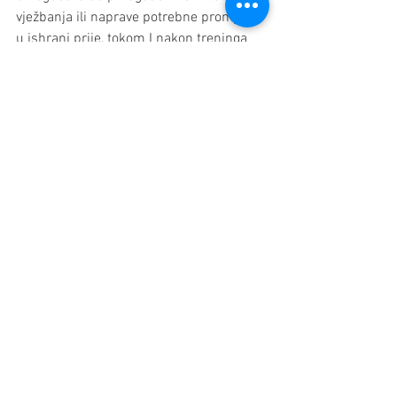
vježbanja ili naprave potrebne promjene 
u ishrani prije, tokom I nakon treninga 
kako bi izbjegli hiperglikemiju ili 
hipoglikemiju. Osim toga, kontinuirano 
praćenje glukoze pruža vrijedne podatke 
i uvide o tome kako vježbanje utiče na 
odgovor organizma na glukozu, što može 
pomoći u razvoju personaliziranih 
strategija vježbanja i upravljanja.
U tom smislu, od velikog je značaja 
korištenje 
uređaja za kontinuirano 
praćenje glukoze
, koji u realnom 
vremenu daju informacije, na osnovu 
kojih je moguće korigovati intenzitet 
treninga i obezbijediti stabilan nivo 
šećera u krvi.
BESPLATNE KONSULTACIJE