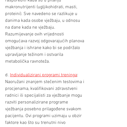
rasporediti kada su u pitanju 
makronutrijenti (ugljikohidrati, masti, 
proteini). Sve navedeno se razlikuje u 
danima kada osobe vježbaju, u odnosu 
na dane kada ne vježbaju. 
Razumijevanje ovih vrijednosti 
omogućava razvoj odgovarajućih planova 
vježbanja i ishrane kako bi se podržalo 
upravljanje težinom i ostvarila 
metabolička ravnoteža.
d. 
Individualizirani programi treninga
: 
Naoružani znanjem stečenim testovima i 
procjenama, kvalifikovani zdravstveni 
radnici ili specijalisti za vježbanje mogu 
razviti personalizirane programe 
vježbanja posebno prilagođene svakom 
pacijentu. Ovi programi uzimaju u obzir 
faktore kao što su trenutni nivo 