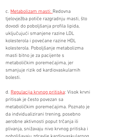
c. 
Metabolizam masti: 
Redovna 
tjelovježba potiče razgradnju masti, što 
dovodi do poboljšanja profila lipida, 
uključujući smanjene razine LDL 
kolesterola i povećane razine HDL 
kolesterola. Poboljšanje metabolizma 
masti bitno je za pacijente s 
metaboličkim poremećajima, jer 
smanjuje rizik od kardiovaskularnih 
bolesti.
d. 
Regulacija krvnog pritiska
: Visok krvni 
pritisak je često povezan sa 
metaboličkim poremećajima. Poznato je 
da indvidualizirani trening, posebno 
aerobne aktivnosti poput trčanja ili 
plivanja, snižavaju nivo krvnog pritiska i 
poboljšavaju zdravlje kardiovaskularnog 