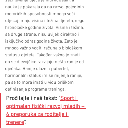
sazrijevanja djece je individualan, a 
nauka je pokazala da na razvoj pojedinih 
motoričkih sposobnosti mnogo veći 
utjecaj imaju visina i težina djeteta, nego 
hronološke godine života. Visina i težina, 
sa druge strane, nisu uvijek direktno i 
isključivo odraz godina života. Zato je 
mnogo važno voditi računa o biološkom 
statusu djeteta. Također, važno je znati 
da se djevojčice razvijaju nešto ranije od 
dječaka. Ranije ulaze u pubertet, 
hormonalni status im se mijenja ranije, 
pa se to mora imati u vidu prilikom 
definisanja programa treninga. 
Pročitajte i naš tekst: "
Sport i 
optimalan fizički razvoj mladih – 
6 preporuka za roditelje i 
trenere
".