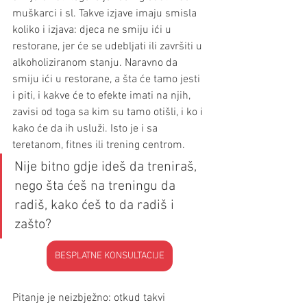
muškarci i sl. Takve izjave imaju smisla 
koliko i izjava: djeca ne smiju ići u 
restorane, jer će se udebljati ili završiti u 
alkoholiziranom stanju. Naravno da 
smiju ići u restorane, a šta će tamo jesti 
i piti, i kakve će to efekte imati na njih, 
zavisi od toga sa kim su tamo otišli, i ko i 
kako će da ih usluži. Isto je i sa 
teretanom, fitnes ili trening centrom. 
Nije bitno gdje ideš da treniraš, 
nego šta ćeš na treningu da 
radiš, kako ćeš to da radiš i 
zašto?
BESPLATNE KONSULTACIJE
Pitanje je neizbježno: otkud takvi 