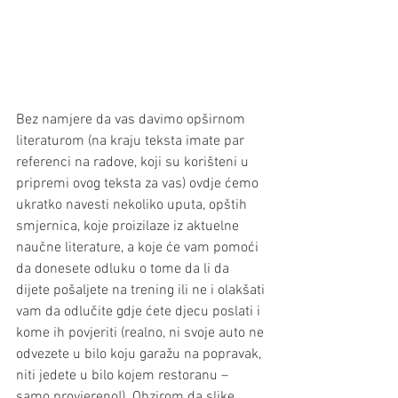
Bez namjere da vas davimo opširnom 
literaturom (na kraju teksta imate par 
referenci na radove, koji su korišteni u 
pripremi ovog teksta za vas) ovdje ćemo 
ukratko navesti nekoliko uputa, opštih 
smjernica, koje proizilaze iz aktuelne 
naučne literature, a koje će vam pomoći 
da donesete odluku o tome da li da 
dijete pošaljete na trening ili ne i olakšati 
vam da odlučite gdje ćete djecu poslati i 
kome ih povjeriti (realno, ni svoje auto ne 
odvezete u bilo koju garažu na popravak, 
niti jedete u bilo kojem restoranu – 
samo provjereno!). Obzirom da slike 