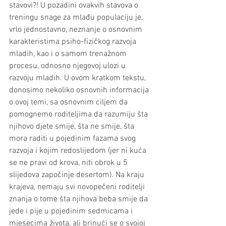
stavovi?! U pozadini ovakvih stavova o 
treningu snage za mlađu populaciju je, 
vrlo jednostavno, neznanje o osnovnim 
karakteristima psiho-fizičkog razvoja 
mladih, kao i o samom trenažnom 
procesu, odnosno njegovoj ulozi u 
razvoju mladih. U ovom kratkom tekstu, 
donosimo nekoliko osnovnih informacija 
o ovoj temi, sa osnovnim ciljem da 
pomognemo roditeljima da razumiju šta 
njihovo djete smije, šta ne smije, šta 
mora raditi u pojedinim fazama svog 
razvoja i kojim redoslijedom (jer ni kuća 
se ne pravi od krova, niti obrok u 5 
slijedova započinje desertom). Na kraju 
krajeva, nemaju svi novopečeni roditelji 
znanja o tome šta njihova beba smije da 
jede i pije u pojedinim sedmicama i 
mjesecima života, ali brinući se o svojoj 