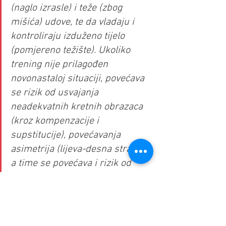
(naglo izrasle) i teže (zbog 
mišića) udove, te da vladaju i 
kontroliraju izduženo tijelo 
(pomjereno težište). Ukoliko 
trening nije prilagođen 
novonastaloj situaciji, povećava 
se rizik od usvajanja 
neadekvatnih kretnih obrazaca 
(kroz kompenzacije i 
supstitucije), povećavanja 
asimetrija (lijeva-desna strana), 
a time se povećava i rizik od 
povrjeđivanja. Očigledan primjer 
za to su mladi košarkaši koji 
prečesto povrjeđuju skočne 
zglobove, koljena ili leđa. Ništa 