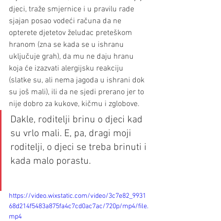
djeci, traže smjernice i u pravilu rade 
sjajan posao vodeći računa da ne 
opterete djetetov želudac preteškom 
hranom (zna se kada se u ishranu 
uključuje grah), da mu ne daju hranu 
koja će izazvati alergijsku reakciju 
(slatke su, ali nema jagoda u ishrani dok 
su još mali), ili da ne sjedi prerano jer to 
nije dobro za kukove, kičmu i zglobove. 
Dakle, roditelji brinu o djeci kad 
su vrlo mali. E, pa, dragi moji 
roditelji, o djeci se treba brinuti i 
kada malo porastu.
https://video.wixstatic.com/video/3c7e82_9931
68d214f5483a875fa4c7cd0ac7ac/720p/mp4/file.
mp4