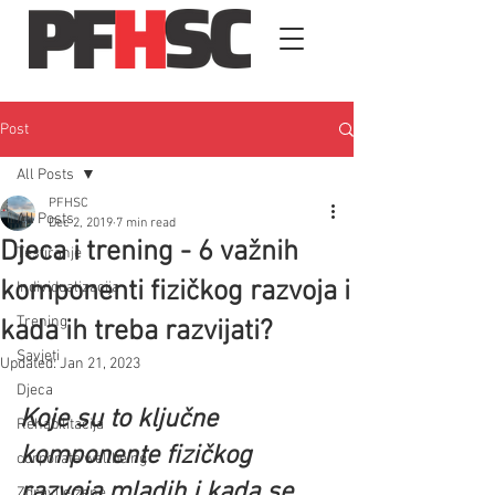
Post
All Posts
PFHSC
All Posts
Dec 2, 2019
7 min read
Djeca i trening - 6 važnih
Testiranje
komponenti fizičkog razvoja i
Individualizacija
Trening
kada ih treba razvijati?
Savjeti
Updated:
Jan 21, 2023
Djeca
Koje su to ključne 
Rehabilitacija
komponente fizičkog 
corporate wellbeing
razvoja mladih i kada se 
Zdravlje žene