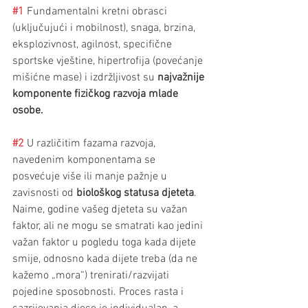
#1
Fundamentalni kretni obrasci 
(uključujući i mobilnost), snaga, brzina, 
eksplozivnost, agilnost, specifične 
sportske vještine, hipertrofija (povećanje 
mišićne mase) i izdržljivost su 
najvažnije 
komponente fizičkog razvoja mlade 
osobe. 
#2
 U različitim fazama razvoja, 
navedenim komponentama se 
posvećuje više ili manje pažnje u 
zavisnosti od 
biološkog statusa djeteta
. 
Naime, godine vašeg djeteta su važan 
faktor, ali ne mogu se smatrati kao jedini 
važan faktor u pogledu toga kada dijete 
smije, odnosno kada dijete treba (da ne 
kažemo „mora“) trenirati/razvijati 
pojedine sposobnosti. Proces rasta i 