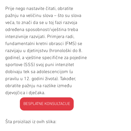
Prije nego nastavite čitati, obratite 
pažnju na veličinu slova – što su slova 
veća, to znači da se u toj fazi razvoja 
određena sposobnost/vještina treba 
intenzivnije razvijati. Primjera radi, 
fundamentalni kretni obrasci (FMS) se 
razvijaju u djetinjstvu (hronološki do 8. 
godine), a vještine specifične za pojedine 
sportove (SSS) svoj puni intenzitet 
dobivaju tek sa adolescencijom (u 
pravilu u 12. godini života). Također, 
obratite pažnju na razlike između 
djevojčica i dječaka.
BESPLATNE KONSULTACIJE
Šta proizilazi iz ovih slika: