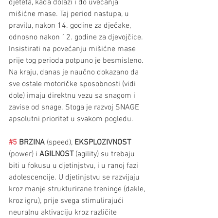
djeteta, kada dolazi i do uvećanja 
mišićne mase. Taj period nastupa, u 
pravilu, nakon 14. godine za dječake, 
odnosno nakon 12. godine za djevojčice. 
Insistirati na povećanju mišićne mase 
prije tog perioda potpuno je besmisleno. 
Na kraju, danas je naučno dokazano da 
sve ostale motoričke sposobnosti (vidi 
dole) imaju direktnu vezu sa snagom i 
zavise od snage. Stoga je razvoj SNAGE 
apsolutni prioritet u svakom pogledu.
#5
 BRZINA 
(speed), 
EKSPLOZIVNOST 
(power) i 
AGILNOST 
(agility) su trebaju 
biti u fokusu u djetinjstvu, i u ranoj fazi 
adolescencije. U djetinjstvu se razvijaju 
kroz manje strukturirane treninge (dakle, 
kroz igru), prije svega stimulirajući 
neuralnu aktivaciju kroz različite 