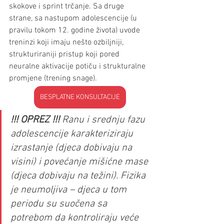
skokove i sprint trčanje. Sa druge 
strane, sa nastupom adolescencije (u 
pravilu tokom 12. godine života) uvode 
treninzi koji imaju nešto ozbiljniji, 
strukturiraniji pristup koji pored 
neuralne aktivacije potiču i strukturalne 
promjene (trening snage). 
BESPLATNE KONSULTACIJE
!!! OPREZ !!!
 Ranu i srednju fazu 
adolescencije karakteriziraju 
izrastanje (djeca dobivaju na 
visini) i povećanje mišićne mase 
(djeca dobivaju na težini). Fizika 
je neumoljiva – djeca u tom 
periodu su suočena sa 
potrebom da kontroliraju veće 