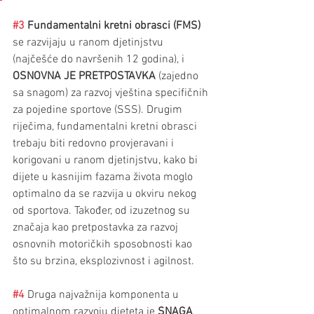
#3
 Fundamentalni kretni obrasci (FMS)
se razvijaju u ranom djetinjstvu 
(najčešće do navršenih 12 godina), i 
OSNOVNA JE PRETPOSTAVKA
 (zajedno 
sa snagom) za razvoj vještina specifičnih 
za pojedine sportove (SSS). Drugim 
riječima, fundamentalni kretni obrasci 
trebaju biti redovno provjeravani i 
korigovani u ranom djetinjstvu, kako bi 
dijete u kasnijim fazama života moglo 
optimalno da se razvija u okviru nekog 
od sportova. Također, od izuzetnog su 
značaja kao pretpostavka za razvoj 
osnovnih motoričkih sposobnosti kao 
što su brzina, eksplozivnost i agilnost.
#4
 Druga najvažnija komponenta u 
optimalnom razvoju djeteta je 
SNAGA 