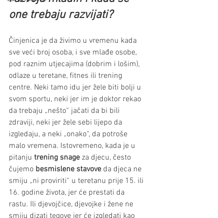
one trebaju razvijati?
Činjenica je da živimo u vremenu kada 
sve veći broj osoba, i sve mlađe osobe, 
pod raznim utjecajima (dobrim i lošim), 
odlaze u teretane, fitnes ili trening 
centre. Neki tamo idu jer žele biti bolji u 
svom sportu, neki jer im je doktor rekao 
da trebaju „nešto“ jačati da bi bili 
zdraviji, neki jer žele sebi lijepo da 
izgledaju, a neki „onako“, da potroše 
malo vremena. Istovremeno, kada je u 
pitanju
 trening snage
 za djecu, često 
čujemo 
besmislene stavove 
da djeca ne 
smiju „ni proviriti“ u teretanu prije 15. ili 
16. godine života, jer će prestati da 
rastu. Ili djevojčice, djevojke i žene ne 
smiju dizati tegove jer će izgledati kao 