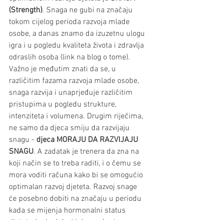
(Strength)
. Snaga ne gubi na značaju 
tokom cijelog perioda razvoja mlade 
osobe, a danas znamo da izuzetnu ulogu 
igra i u pogledu kvaliteta života i zdravlja 
odraslih osoba (link na blog o tome). 
Važno je međutim znati da se, u 
različitim fazama razvoja mlade osobe, 
snaga razvija i unaprjeđuje različitim 
pristupima u pogledu strukture, 
intenziteta i volumena. Drugim riječima, 
ne samo da djeca smiju da razvijaju 
snagu - 
djeca MORAJU DA RAZVIJAJU 
SNAGU
. A zadatak je trenera da zna na 
koji način se to treba raditi, i o čemu se 
mora voditi računa kako bi se omogućio 
optimalan razvoj djeteta. Razvoj snage 
će posebno dobiti na značaju u periodu 
kada se mijenja hormonalni status 