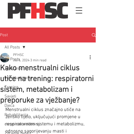
Post
All Posts
PFHSC
All Posts
Jul 6, 2024
3 min read
Kako menstrualni ciklus
Testiranje
utiče na trening: respiratorni
Individualizacija
Trening
sistem, metabolizam i
Savjeti
preporuke za vježbanje?
Djeca
Menstrualni ciklus značajno utiče na 
Rehabilitacija
žensko tijelo, uključujući promjene u 
respiratornom sistemu i metabolizmu, 
corporate wellbeing
odnosno sagorijevanju masti i 
Zdravlje žene