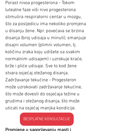
Porast nivoa progesterona - Tokom 
lutealne faze viši nivo progesterona 
stimulira respiratorni centar u mozgu, 
što za posljedicu ima nekoliko promjena 
u disanju žene. Npr. povećava se brzina 
disanja (broj udisaja u minuti), smanjuje 
disajni volumen (plimni volumen, tj. 
količinu zraka koju udišete sa svakim 
normalnim udisajem) i uzrokuje kraće, 
brže i pliće udisaje. Sve to kod žene 
stvara osjećaj otežanog disanja.
Zadržavanje tekućine - Progesteron 
može uzrokovati zadržavanje tekućine, 
što može dovesti do osjećaja težine u 
grudima i otežanog disanja, što može 
uticati na osjećaj manjka kondicije.
BESPLATNE KONSULTACIJE
Promjene u sagorijevanju masti i 