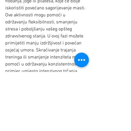
hodanja, joge ili pilatesa, koje će bolje 
iskoristiti povećano sagorijevanje masti. 
Ove aktivnosti mogu pomoći u 
održavanju fleksibilnosti, smanjenju 
stresa i poboljšanju vašeg opšteg 
zdravstvenog stanja. U ovoj fazi možete 
primijetiti manju izdržljivost i povećan 
osjećaj umora. Skraćivanje trajanja 
treninga ili smanjenje intenziteta može 
pomoći u održavanju konzistentnosti. Na 
primjer, umjesto intenzivnog trčanja, 
odaberite laganu šetnju ili plivanje.
O tome šta su zone treninga i zašto 
su važne za bolje sagorijevanje 
masti, 
pročitajte ovdje.
BESPLATNE KONSULTACIJE